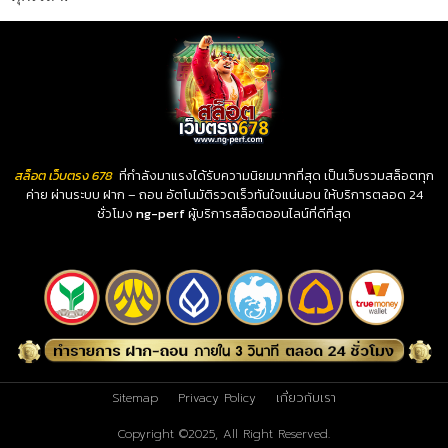
สล็อต เว็บตรง 678
ที่กำลังมาแรงได้รับความนิยมมากที่สุด เป็นเว็บรวมสล็อตทุก
ค่าย ผ่านระบบ ฝาก – ถอน อัตโนมัติรวดเร็วทันใจแน่นอน ให้บริการตลอด 24
ชั่วโมง
ng-perf
ผู้บริการสล็อตออนไลน์ที่ดีที่สุด
Sitemap
Privacy Policy
เกี่ยวกับเรา
Copyright ©2025, All Right Reserved.